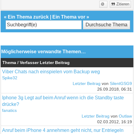
Zitieren
«
Ein Thema zurück
|
Ein Thema vor
»
Möglicherweise verwandte Themen…
Thema / Verfasser
Letzter Beitrag
Viber Chats nach einspielen vom Backup weg
Spike32
Letzter Beitrag
von
SilentGSG9
26.09.2018, 06:31
Iphone 3g Legt auf beim Anruf wenn ich die Standby taste
drücke?
fanatics
Letzter Beitrag
von
Outlaw
02.03.2012, 16:19
Anruf beim iPhone 4 annehmen geht nicht, nur Entriegeln