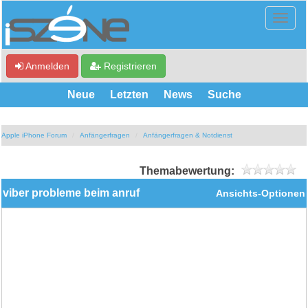
Anmelden
Registrieren
Neue
Letzten
News
Suche
Apple iPhone Forum
Anfängerfragen
Anfängerfragen & Notdienst
Themabewertung:
viber probleme beim anruf
Ansichts-Optionen