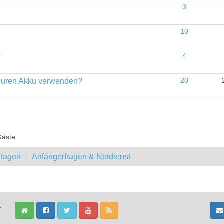
3
10
r
4
teuren Akku verwenden?
20
Gäste
fragen
Anfängerfragen & Notdienst
-