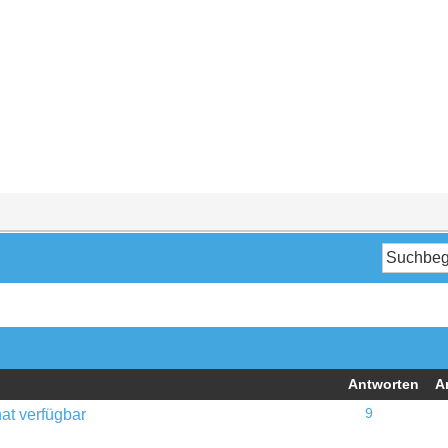
Antworten
A
t verfügbar
9