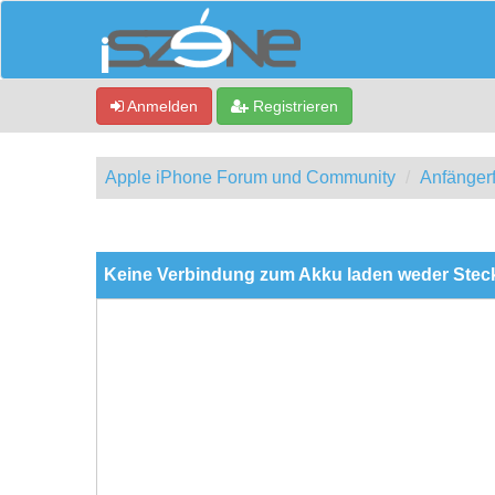
Anmelden
Registrieren
Apple iPhone Forum und Community
Anfänger
0 Bewertung(en) - 0 im Durchschnitt
1
2
3
4
5
Keine Verbindung zum Akku laden weder Ste