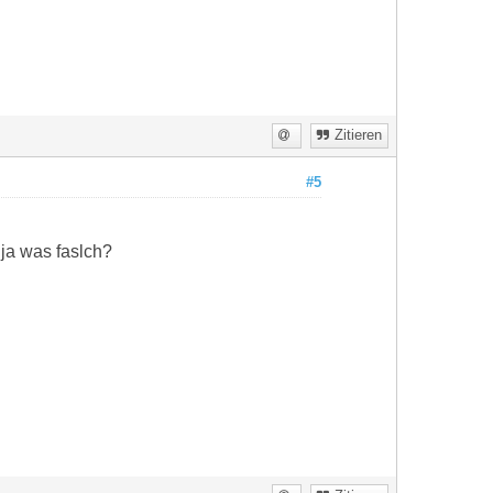
Zitieren
#5
ja was faslch?