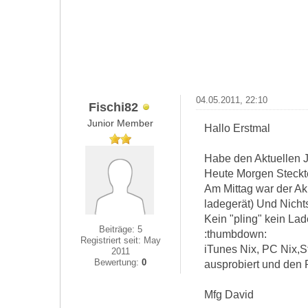
04.05.2011, 22:10
Fischi82
Junior Member
Hallo Erstmal
Habe den Aktuellen J
Heute Morgen Steckt
Am Mittag war der Ak
ladegerät) Und Nichts
Kein "pling" kein Lad
Beiträge: 5
:thumbdown:
Registriert seit: May
iTunes Nix, PC Nix,S
2011
Bewertung:
0
ausprobiert und den 
Mfg David