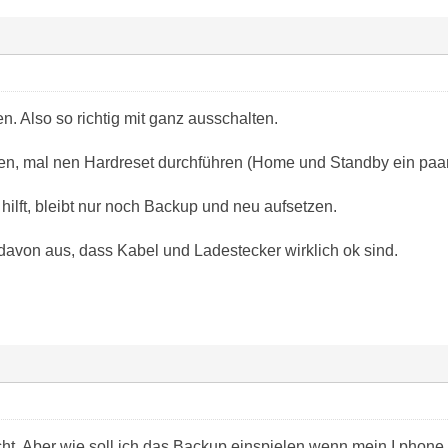
n. Also so richtig mit ganz ausschalten.
chen, mal nen Hardreset durchführen (Home und Standby ein paar
ilft, bleibt nur noch Backup und neu aufsetzen.
davon aus, dass Kabel und Ladestecker wirklich ok sind.
cht. Aber wie soll ich das Backup einspielen wenn mein I phone