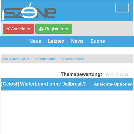
Anmelden
Registrieren
Neue
Letzten
News
Suche
Apple iPhone Forum
Anfängerfragen
Gelöste Fragen
Themabewertung:
[Gelöst] Winterboard ohne Jailbreak?
Ansichts-Optionen