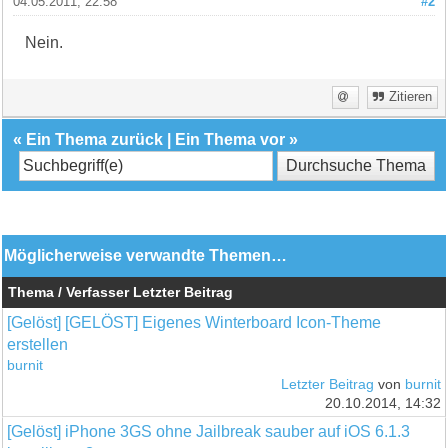
04.05.2011, 22:58
#2
Nein.
Zitieren
«
Ein Thema zurück
|
Ein Thema vor
»
Möglicherweise verwandte Themen…
Thema / Verfasser
Letzter Beitrag
[Gelöst] [GELÖST] Eigenes Winterboard Icon-Theme
erstellen
burnit
Letzter Beitrag
von
burnit
20.10.2014, 14:32
[Gelöst] iPhone 3GS ohne Jailbreak sauber auf iOS 6.1.3