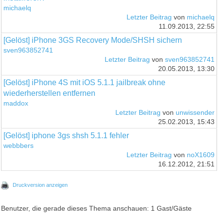
michaelq
Letzter Beitrag
von
michaelq
11.09.2013, 22:55
[Gelöst] iPhone 3GS Recovery Mode/SHSH sichern
sven963852741
Letzter Beitrag
von
sven963852741
20.05.2013, 13:30
[Gelöst] iPhone 4S mit iOS 5.1.1 jailbreak ohne
wiederherstellen entfernen
maddox
Letzter Beitrag
von
unwissender
25.02.2013, 15:43
[Gelöst] iphone 3gs shsh 5.1.1 fehler
webbbers
Letzter Beitrag
von
noX1609
16.12.2012, 21:51
Druckversion anzeigen
Benutzer, die gerade dieses Thema anschauen: 1 Gast/Gäste