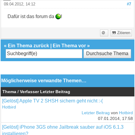
09.04.2012, 14:12
#7
Dafür ist das forum da
!
Zitieren
«
Ein Thema zurück
|
Ein Thema vor
»
Möglicherweise verwandte Themen…
Thema / Verfasser
Letzter Beitrag
[Gelöst] Apple TV 2 SHSH sichern geht nicht :-(
Hotbird
Letzter Beitrag
von
Hotbird
07.01.2014, 17:58
[Gelöst] iPhone 3GS ohne Jailbreak sauber auf iOS 6.1.3
installieren?