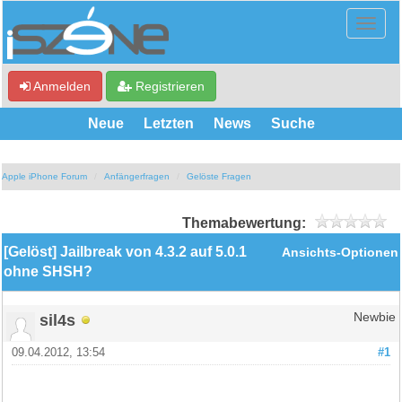
Anmelden
Registrieren
Neue
Letzten
News
Suche
Apple iPhone Forum
Anfängerfragen
Gelöste Fragen
Themabewertung:
[Gelöst] Jailbreak von 4.3.2 auf 5.0.1
Ansichts-Optionen
ohne SHSH?
sil4s
Newbie
09.04.2012, 13:54
#1