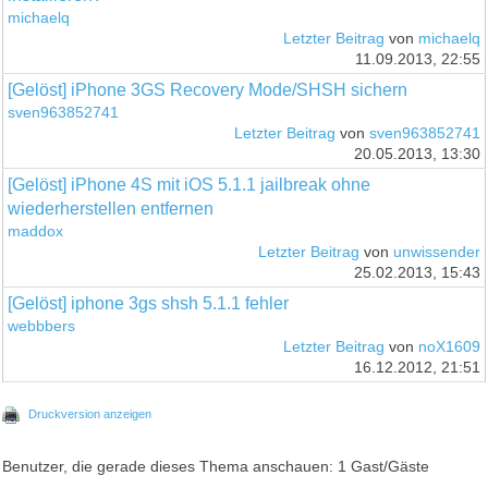
michaelq
Letzter Beitrag
von
michaelq
11.09.2013, 22:55
[Gelöst] iPhone 3GS Recovery Mode/SHSH sichern
sven963852741
Letzter Beitrag
von
sven963852741
20.05.2013, 13:30
[Gelöst] iPhone 4S mit iOS 5.1.1 jailbreak ohne
wiederherstellen entfernen
maddox
Letzter Beitrag
von
unwissender
25.02.2013, 15:43
[Gelöst] iphone 3gs shsh 5.1.1 fehler
webbbers
Letzter Beitrag
von
noX1609
16.12.2012, 21:51
Druckversion anzeigen
Benutzer, die gerade dieses Thema anschauen: 1 Gast/Gäste