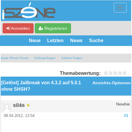
Anmelden
Registrieren
Neue
Letzten
News
Suche
Apple iPhone Forum
Anfängerfragen
Gelöste Fragen
Themabewertung:
[Gelöst] Jailbreak von 4.3.2 auf 5.0.1
Ansichts-Optionen
ohne SHSH?
sil4s
Newbie
09.04.2012, 13:54
#1