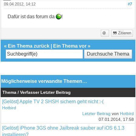
09.04.2012, 14:12
#7
Dafür ist das forum da
!
Zitieren
«
Ein Thema zurück
|
Ein Thema vor
»
Möglicherweise verwandte Themen…
Thema / Verfasser
Letzter Beitrag
[Gelöst] Apple TV 2 SHSH sichern geht nicht :-(
Hotbird
Letzter Beitrag
von
Hotbird
07.01.2014, 17:58
[Gelöst] iPhone 3GS ohne Jailbreak sauber auf iOS 6.1.3
installieren?