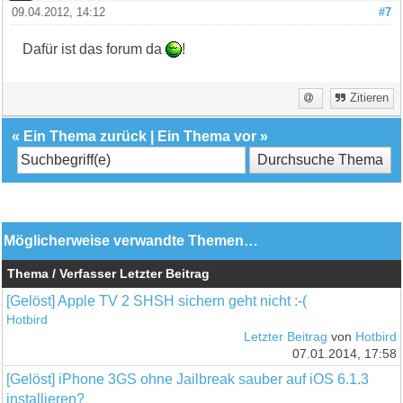
09.04.2012, 14:12
#7
Dafür ist das forum da
!
Zitieren
«
Ein Thema zurück
|
Ein Thema vor
»
Möglicherweise verwandte Themen…
Thema / Verfasser
Letzter Beitrag
[Gelöst] Apple TV 2 SHSH sichern geht nicht :-(
Hotbird
Letzter Beitrag
von
Hotbird
07.01.2014, 17:58
[Gelöst] iPhone 3GS ohne Jailbreak sauber auf iOS 6.1.3
installieren?