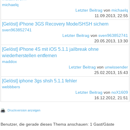
michaelq
Letzter Beitrag
von
michaelq
11.09.2013, 22:55
[Gelöst] iPhone 3GS Recovery Mode/SHSH sichern
sven963852741
Letzter Beitrag
von
sven963852741
20.05.2013, 13:30
[Gelöst] iPhone 4S mit iOS 5.1.1 jailbreak ohne
wiederherstellen entfernen
maddox
Letzter Beitrag
von
unwissender
25.02.2013, 15:43
[Gelöst] iphone 3gs shsh 5.1.1 fehler
webbbers
Letzter Beitrag
von
noX1609
16.12.2012, 21:51
Druckversion anzeigen
Benutzer, die gerade dieses Thema anschauen: 1 Gast/Gäste