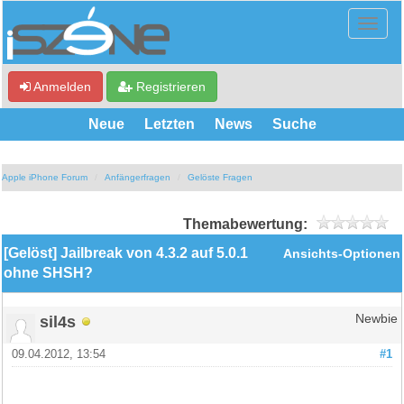
Anmelden
Registrieren
Neue
Letzten
News
Suche
Apple iPhone Forum
Anfängerfragen
Gelöste Fragen
Themabewertung:
[Gelöst] Jailbreak von 4.3.2 auf 5.0.1
Ansichts-Optionen
ohne SHSH?
sil4s
Newbie
09.04.2012, 13:54
#1