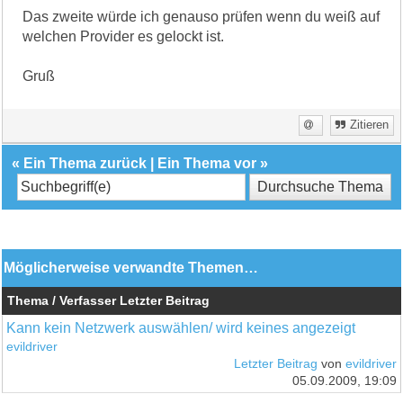
Das zweite würde ich genauso prüfen wenn du weiß auf
welchen Provider es gelockt ist.
Gruß
Zitieren
«
Ein Thema zurück
|
Ein Thema vor
»
Möglicherweise verwandte Themen…
Thema / Verfasser
Letzter Beitrag
Kann kein Netzwerk auswählen/ wird keines angezeigt
evildriver
Letzter Beitrag
von
evildriver
05.09.2009, 19:09