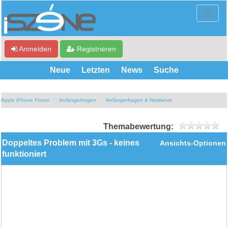
Anmelden
Registrieren
Neue
Letzten
News
Suche
Apple iPhone Forum
Anfängerfragen
Anfängerfragen & Notdienst
Themabewertung:
Doppeltes Problem mit 3Gs - keines
Ansichts-Optionen
funktioniert