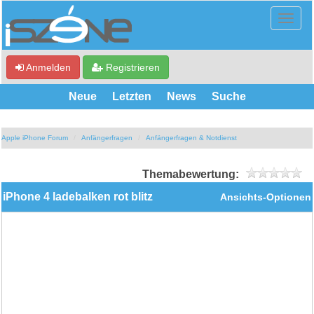
Anmelden
Registrieren
Neue
Letzten
News
Suche
Apple iPhone Forum
Anfängerfragen
Anfängerfragen & Notdienst
Themabewertung:
iPhone 4 ladebalken rot blitz
Ansichts-Optionen