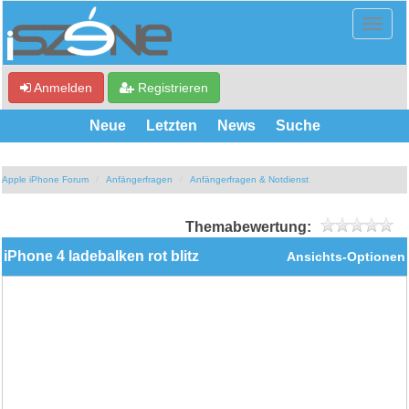
Anmelden
Registrieren
Neue
Letzten
News
Suche
Apple iPhone Forum
Anfängerfragen
Anfängerfragen & Notdienst
Themabewertung:
iPhone 4 ladebalken rot blitz
Ansichts-Optionen