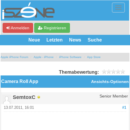
Anmelden
Registrieren
Neue
Letzten
News
Suche
Apple iPhone Forum
Apple - iPhone
iPhone Software
App Store
Themabewertung:
Camera Roll App
Ansichts-Optionen
SemtoxC
Senior Member
13.07.2011, 16:01
#1