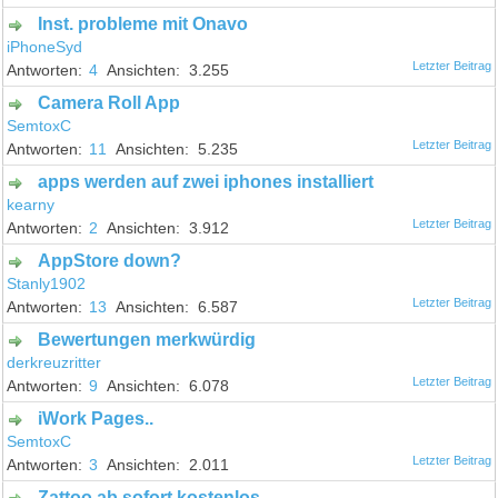
Inst. probleme mit Onavo
iPhoneSyd
4
3.255
Camera Roll App
SemtoxC
11
5.235
apps werden auf zwei iphones installiert
kearny
2
3.912
AppStore down?
Stanly1902
13
6.587
Bewertungen merkwürdig
derkreuzritter
9
6.078
iWork Pages..
SemtoxC
3
2.011
Zattoo ab sofort kostenlos