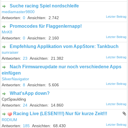
Suche racing Spiel nordschleife
mediamaster9800
0
2.742
Promocodes für Flaggenlernapp!
MnK8
0
2.160
Empfehlung Applikation vom AppStore: Tankbuch
sunraiser
23
21.382
Nach Firmwareupdate nur noch verschiedene Apps
einfügen
SilverNavigator
8
5.606
What'sApp down?
CptSpaulding
24
14.860
Racing Live (LESEN!!!!) Nur für kurze Zeit!!!
R0DIUM
185
68.430