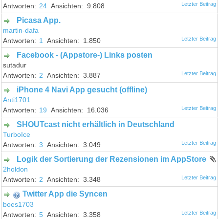
24
9.808
Picasa App.
martin-dafa
1
1.850
Facebook - (Appstore-) Links posten
sutadur
2
3.887
iPhone 4 Navi App gesucht (offline)
Anti1701
19
16.036
SHOUTcast nicht erhältlich in Deutschland
TurboIce
3
3.049
Logik der Sortierung der Rezensionen im AppStore
2holdon
2
3.348
Twitter App die Syncen
boes1703
5
3.358