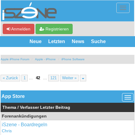
Anmelden
Registrieren
Neue
Letzten
News
Suche
Apple iPhone Forum
Apple - iPhone
iPhone Software
« Zurück
1
…
42
…
121
Weiter »
App Store
Thema
/
Verfasser
Letzter Beitrag
Forenankündigungen
iSzene - Boardregeln
Chris