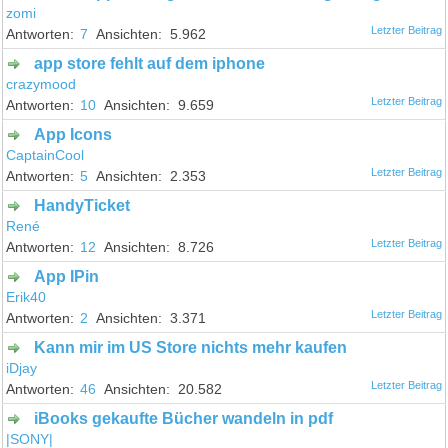
zomi
7
5.962
app store fehlt auf dem iphone
crazymood
10
9.659
App Icons
CaptainCool
5
2.353
HandyTicket
René
12
8.726
App IPin
Erik40
2
3.371
Kann mir im US Store nichts mehr kaufen
iDjay
46
20.582
iBooks gekaufte Bücher wandeln in pdf
|SONY|