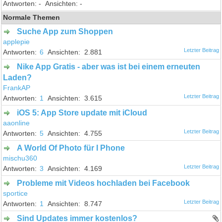
-
-
Normale Themen
Suche App zum Shoppen
applepie
6
2.881
Nike App Gratis - aber was ist bei einem erneuten
Laden?
FrankAP
1
3.615
iOS 5: App Store update mit iCloud
aaonline
5
4.755
A World Of Photo für I Phone
mischu360
3
4.169
Probleme mit Videos hochladen bei Facebook
sportice
1
8.747
Sind Updates immer kostenlos?