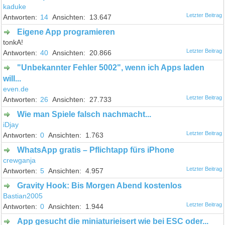
kaduke
14
13.647
Eigene App programieren
tonkA!
40
20.866
"Unbekannter Fehler 5002", wenn ich Apps laden
will...
even.de
26
27.733
Wie man Spiele falsch nachmacht...
iDjay
0
1.763
WhatsApp gratis – Pflichtapp fürs iPhone
crewganja
5
4.957
Gravity Hook: Bis Morgen Abend kostenlos
Bastian2005
0
1.944
App gesucht die miniaturieisert wie bei ESC oder...