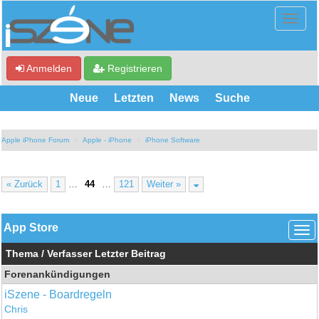
Anmelden
Registrieren
Neue
Letzten
News
Suche
Apple iPhone Forum
Apple - iPhone
iPhone Software
« Zurück
1
…
44
…
121
Weiter »
App Store
Thema
/
Verfasser
Letzter Beitrag
Forenankündigungen
iSzene - Boardregeln
Chris