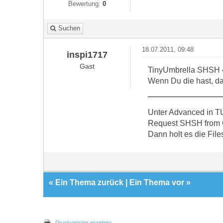
Bewertung:
0
Suchen
18.07.2011, 09:48
inspi1717
Gast
TinyUmbrella SHSH 4
Wenn Du die hast, dan
Unter Advanced in TU
Request SHSH from C
Dann holt es die File
«
Ein Thema zurück
|
Ein Thema vor
»
Druckversion anzeigen