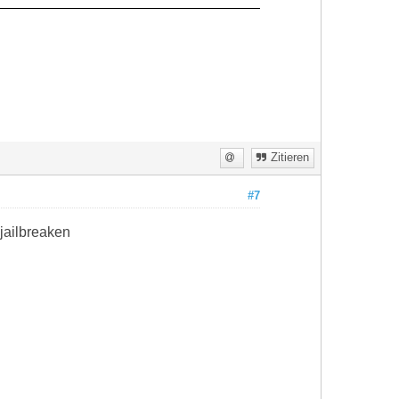
Zitieren
#7
 jailbreaken