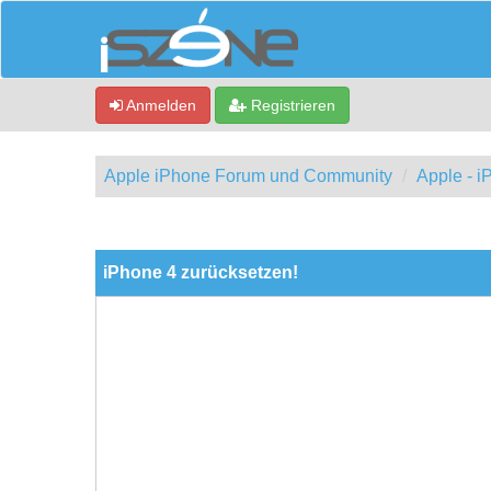
Anmelden
Registrieren
Apple iPhone Forum und Community
Apple - 
0 Bewertung(en) - 0 im Durchschnitt
1
2
3
4
5
iPhone 4 zurücksetzen!