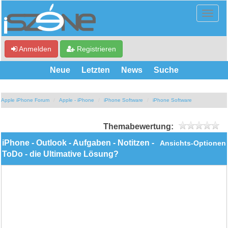
Anmelden
Registrieren
Neue
Letzten
News
Suche
Apple iPhone Forum
Apple - iPhone
iPhone Software
iPhone Software
Themabewertung:
iPhone - Outlook - Aufgaben - Notitzen -
Ansichts-Optionen
ToDo - die Ultimative Lösung?