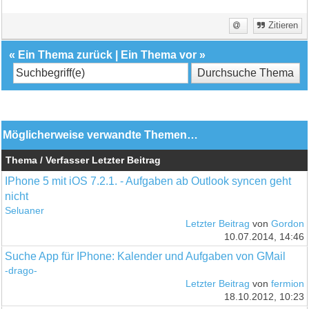
Zitieren
«
Ein Thema zurück
|
Ein Thema vor
»
Möglicherweise verwandte Themen…
Thema / Verfasser
Letzter Beitrag
IPhone 5 mit iOS 7.2.1. - Aufgaben ab Outlook syncen geht
nicht
Seluaner
Letzter Beitrag
von
Gordon
10.07.2014, 14:46
Suche App für IPhone: Kalender und Aufgaben von GMail
-drago-
Letzter Beitrag
von
fermion
18.10.2012, 10:23