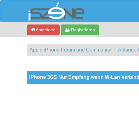
Anmelden
Registrieren
Apple iPhone Forum und Community
Anfänger
0 Bewertung(en) - 0 im Durchschnitt
1
2
3
4
5
iPhone 3GS Nur Empfang wenn W-Lan Verbind