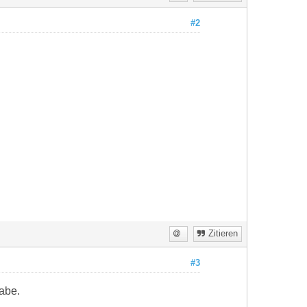
#2
Zitieren
#3
abe.