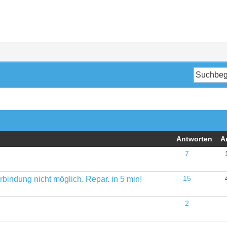
Antworten
A
7
indung nicht möglich. Repar. in 5 min!
15
2