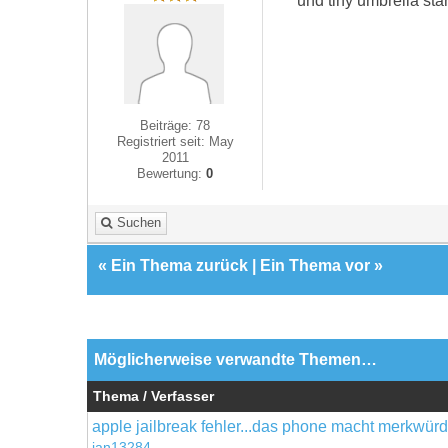
und tiny umbrella sta
Beiträge: 78
Registriert seit: May
2011
Bewertung:
0
Suchen
«
Ein Thema zurück
|
Ein Thema vor
»
Möglicherweise verwandte Themen…
Thema / Verfasser
apple jailbreak fehler...das phone macht merkwürd
jan13284