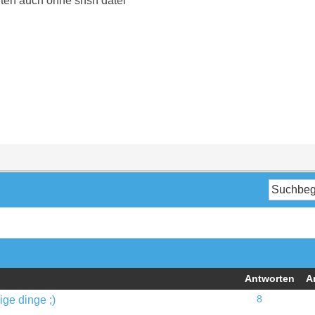
rten auch ohne shsh datei
Antworten
A
ige dinge ;)
8