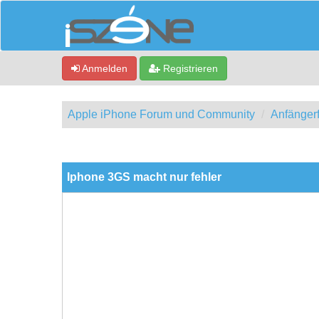
Anmelden
Registrieren
Apple iPhone Forum und Community
Anfänger
0 Bewertung(en) - 0 im Durchschnitt
1
2
3
4
5
Iphone 3GS macht nur fehler