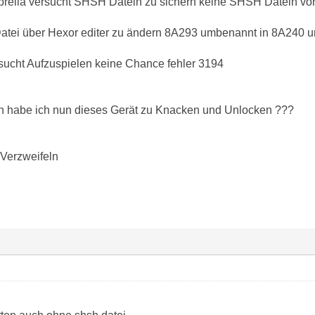
rella versucht SHSH Datein zu sichern keine SHSH Datein vor
Datei über Hexor editer zu ändern 8A293 umbenannt in 8A240 un
sucht Aufzuspielen keine Chance fehler 3194
n habe ich nun dieses Gerät zu Knacken und Unlocken ???
 Verzweifeln