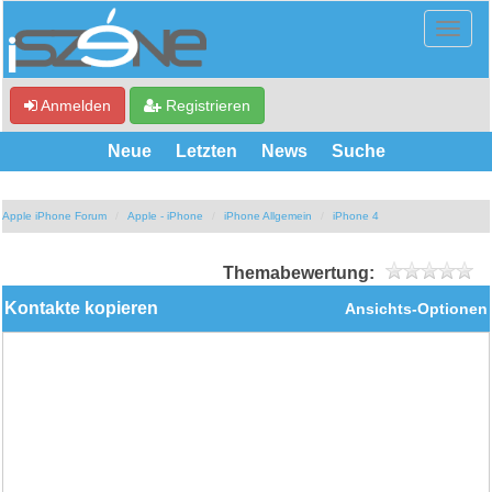
Anmelden
Registrieren
Neue
Letzten
News
Suche
Apple iPhone Forum
Apple - iPhone
iPhone Allgemein
iPhone 4
Themabewertung:
Kontakte kopieren
Ansichts-Optionen