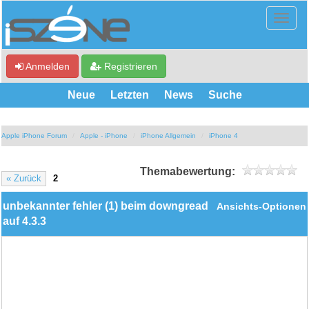
Anmelden
Registrieren
Neue
Letzten
News
Suche
Apple iPhone Forum
Apple - iPhone
iPhone Allgemein
iPhone 4
Themabewertung:
« Zurück
2
unbekannter fehler (1) beim downgread
Ansichts-Optionen
auf 4.3.3