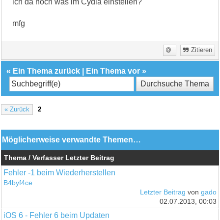
ich da noch was im Cydia einstellen?
mfg
Zitieren
«
Ein Thema zurück
|
Ein Thema vor
»
« Zurück
2
Möglicherweise verwandte Themen…
Thema / Verfasser
Letzter Beitrag
Fehler -1 beim Wiederherstellen
B4byf4ce
Letzter Beitrag
von
gado
02.07.2013, 00:03
iOS 6 - Fehler 6 beim Updaten