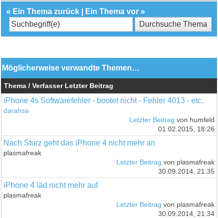
«
Ein Thema zurück
|
Ein Thema vor
»
Möglicherweise verwandte Themen…
Thema / Verfasser
Letzter Beitrag
iPhone 4s Softwarefehler - bootet nicht - Fehler 4013 - etc.
darahsa
Letzter Beitrag
von humfeld
01.02.2015, 18:26
Nach Sturz geht das iPhone 4 nicht mehr an
plasmafreak
Letzter Beitrag
von plasmafreak
30.09.2014, 21:35
iPhone 4 läd nicht mehr auf
plasmafreak
Letzter Beitrag
von plasmafreak
30.09.2014, 21:34