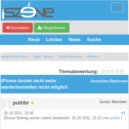
Anmelden
Registrieren
Neue
Letzten
News
Suche
Apple iPhone Forum
Apple - iPhone
iPhone Allgemein
iPhone 4
Themabewertung:
iPhone bootet nicht mehr ,
Ansichts-Optionen
wiederherstellen nicht möglich
puttibr
Junior Member
26.10.2011, 22:05
#1
(Dieser Beitrag wurde zuletzt bearbeitet: 26.10.2011, 22:12 von
puttibr
.)