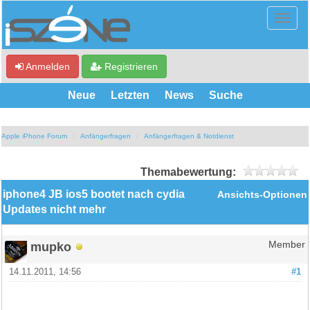
Anmelden
Registrieren
Neue
Letzten
News
Suche
Apple iPhone Forum
Anfängerfragen
Anfängerfragen & Notdienst
Themabewertung:
iphone4 JB ios5 bootet nach cydia
Ansichts-Optionen
Updates nicht mehr
mupko
Member
14.11.2011, 14:56
#1