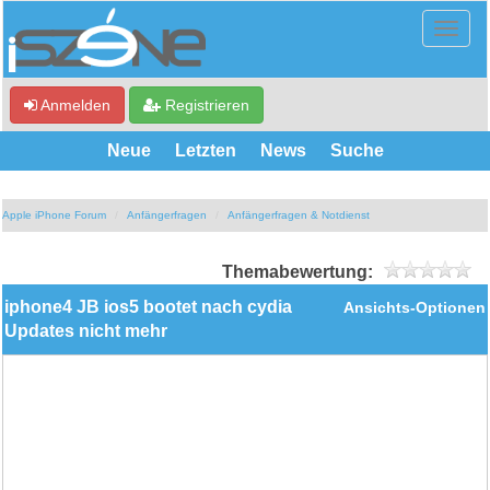
Anmelden
Registrieren
Neue
Letzten
News
Suche
Apple iPhone Forum
Anfängerfragen
Anfängerfragen & Notdienst
Themabewertung:
iphone4 JB ios5 bootet nach cydia
Ansichts-Optionen
Updates nicht mehr