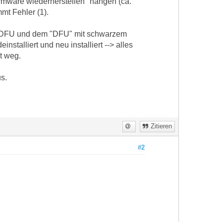
irmware wiederherstellen" hängen (ca.
mt Fehler (1).
m DFU und dem "DFU" mit schwarzem
stalliert und neu installiert --> alles
t weg.
s.
Zitieren
#2