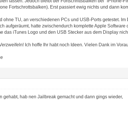
ufen lassen. Jedoch bleibt der Fortschrittsbalken bei "iPhone-F
ne Fortschrottsbalken). Erst passiert ewig nichts und dann kom
nd ohne TU, an verschiedenen PCs und USB-Ports getestet. I
ch aufgeräumt, hatte zwischendurch komplette Apple Software dein
e das iTunes Logo und den USB Stecker aus dem Display nich
erzweifeln! Ich hoffe Ihr habt noch Ideen. Vielen Dank im Vorau
ge
rn gehabt, hab nen Jailbreak gemacht und dann gings wieder,