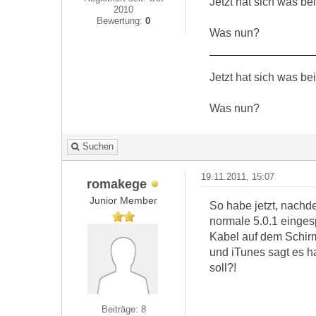
Jetzt hat sich was be
2010
Bewertung:
0
Was nun?
Jetzt hat sich was be
Was nun?
Suchen
19.11.2011, 15:07
romakege
Junior Member
So habe jetzt, nachde
normale 5.0.1 einges
Kabel auf dem Schir
und iTunes sagt es h
soll?!
Beiträge: 8