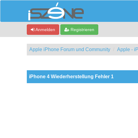
Anmelden
Registrieren
Apple iPhone Forum und Community
Apple - 
0 Bewertung(en) - 0 im Durchschnitt
1
2
3
4
5
iPhone 4 Wiederherstellung Fehler 1