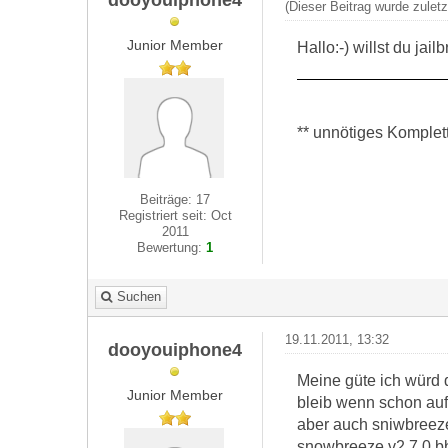
(Dieser Beitrag wurde zuletz
Junior Member
Hallo:-) willst du jai
** unnötiges Komplettz
Beiträge: 17
Registriert seit: Oct
2011
Bewertung:
1
Suchen
19.11.2011, 13:32
dooyouiphone4
Meine güte ich würd d
Junior Member
bleib wenn schon auf
aber auch sniwbreeze 
snowbreeze v2.7.0 b