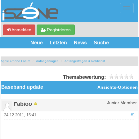
Anmelden
Registrieren
Neue
Letzten
News
Suche
Apple iPhone Forum
Anfängerfragen
Anfängerfragen & Notdienst
Themabewertung:
Baseband update
Ansichts-Optionen
Fabioo
Junior Member
24.12.2011, 15:41
#1