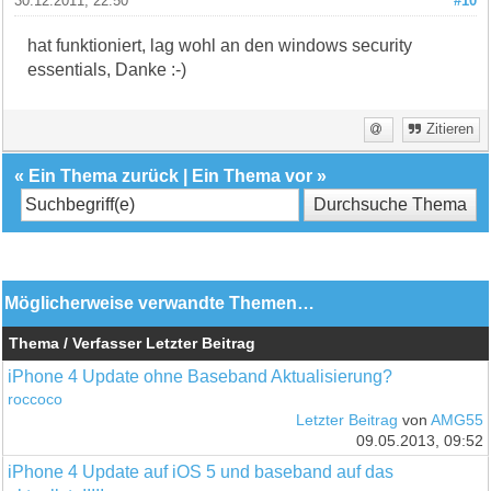
30.12.2011, 22:50
#10
hat funktioniert, lag wohl an den windows security
essentials, Danke :-)
Zitieren
«
Ein Thema zurück
|
Ein Thema vor
»
Möglicherweise verwandte Themen…
Thema / Verfasser
Letzter Beitrag
iPhone 4 Update ohne Baseband Aktualisierung?
roccoco
Letzter Beitrag
von
AMG55
09.05.2013, 09:52
iPhone 4 Update auf iOS 5 und baseband auf das