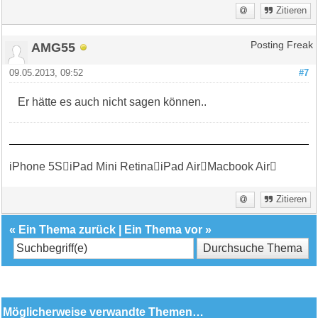
Zitieren
AMG55
Posting Freak
09.05.2013, 09:52
#7
Er hätte es auch nicht sagen können..
iPhone 5SiPad Mini RetinaiPad AirMacbook Air
Zitieren
«
Ein Thema zurück
|
Ein Thema vor
»
Möglicherweise verwandte Themen…