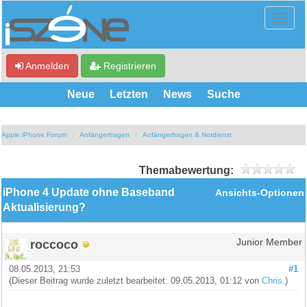
Anmelden
Registrieren
Neue
Letzten
News
Suche
Apple iPhone Forum
Anfängerfragen
Anfängerfragen & Notdienst
Themabewertung:
iPhone 4 Update ohne Baseband
Ansichts-Optionen
Aktualisierung?
roccoco
Junior Member
08.05.2013, 21:53
#1
(Dieser Beitrag wurde zuletzt bearbeitet: 09.05.2013, 01:12 von
Chris
.)