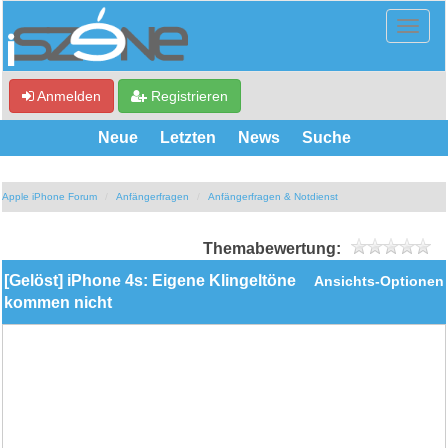
Anmelden
Registrieren
Neue
Letzten
News
Suche
Apple iPhone Forum
Anfängerfragen
Anfängerfragen & Notdienst
Themabewertung:
[Gelöst] iPhone 4s: Eigene Klingeltöne
Ansichts-Optionen
kommen nicht