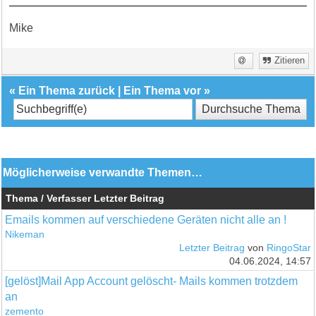
Mike
Zitieren
«
Ein Thema zurück
|
Ein Thema vor
»
Möglicherweise verwandte Themen…
Thema / Verfasser
Letzter Beitrag
Emails kommen auf verschiedene Geräten nicht alle an !
Nikeman
Letzter Beitrag
von
RingoStar
04.06.2024, 14:57
[gelöst]Mail App Account gelöscht- Mails kommen trotzdem
an
zemento