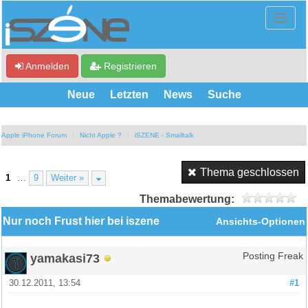
Anmelden
Registrieren
Neue
Letzten
News
Suche
Apple iPhone Forum
Nicht Apple ?
iSZENE - Smalltalk
Thema geschlossen
1
…
9
Weiter »
Themabewertung:
Nur noch Frust hier bei iszene
Ansichts-Optionen
yamakasi73
Posting Freak
30.12.2011, 13:54
#1