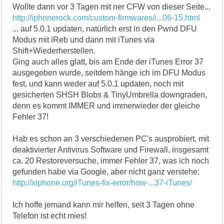
Wollte dann vor 3 Tagen mit ner CFW von dieser Seite...
http://iphonerock.com/custom-firmwares/i...06-15.html
... auf 5.0.1 updaten, natürlich erst in den Pwnd DFU
Modus mit iReb und dann mit iTunes via
Shift+Wiederherstellen.
Ging auch alles glatt, bis am Ende der iTunes Error 37
ausgegeben wurde, seitdem hänge ich im DFU Modus
fest, und kann weder auf 5.0.1 updaten, noch mit
gesicherten SHSH Blobs & TinyUmbrella downgraden,
denn es kommt IMMER und immerwieder der gleiche
Fehler 37!
Hab es schon an 3 verschiedenen PC's ausprobiert, mit
deaktivierter Antivirus Software und Firewall, insgesamt
ca. 20 Restoreversuche, immer Fehler 37, was ich noch
gefunden habe via Google, aber nicht ganz verstehe:
http://xiphone.org/iTunes-fix-error/how-...37-iTunes/
Ich hoffe jemand kann mir helfen, seit 3 Tagen ohne
Telefon ist echt mies!