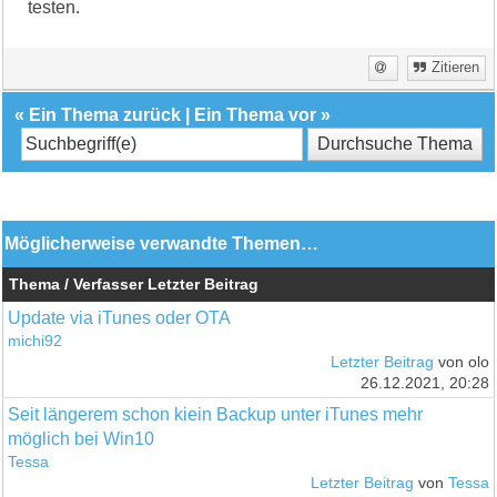
testen.
Zitieren
«
Ein Thema zurück
|
Ein Thema vor
»
Möglicherweise verwandte Themen…
Thema / Verfasser
Letzter Beitrag
Update via iTunes oder OTA
michi92
Letzter Beitrag
von olo
26.12.2021, 20:28
Seit längerem schon kiein Backup unter iTunes mehr
möglich bei Win10
Tessa
Letzter Beitrag
von
Tessa