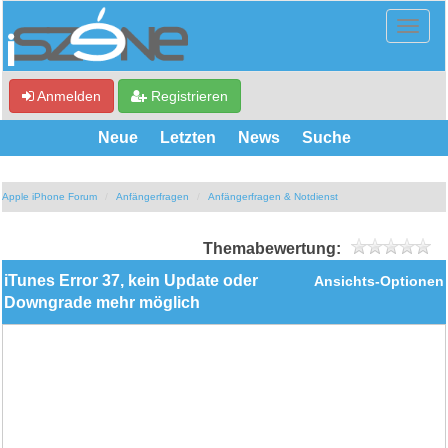
Anmelden
Registrieren
Neue
Letzten
News
Suche
Apple iPhone Forum
Anfängerfragen
Anfängerfragen & Notdienst
Themabewertung:
iTunes Error 37, kein Update oder
Ansichts-Optionen
Downgrade mehr möglich