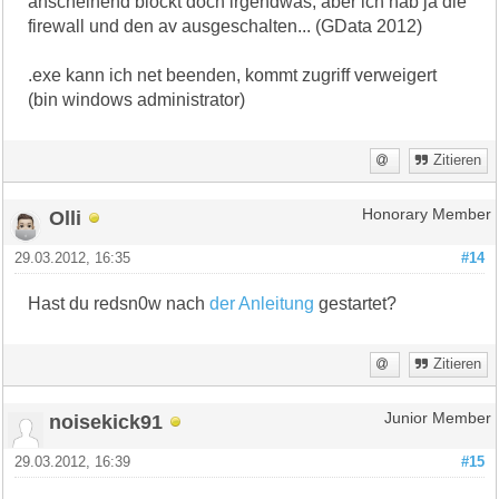
anscheinend blockt doch irgendwas, aber ich hab ja die
firewall und den av ausgeschalten... (GData 2012)
.exe kann ich net beenden, kommt zugriff verweigert
(bin windows administrator)
Zitieren
Olli
Honorary Member
29.03.2012, 16:35
#14
Hast du redsn0w nach
der Anleitung
gestartet?
Zitieren
noisekick91
Junior Member
29.03.2012, 16:39
#15