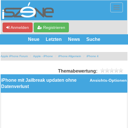
Anmelden
Registrieren
Neue
Letzten
News
Suche
Apple iPhone Forum
Apple - iPhone
iPhone Allgemein
iPhone 4
Themabewertung:
iPhone mit Jailbreak updaten ohne
Ansichts-Optionen
Datenverlust