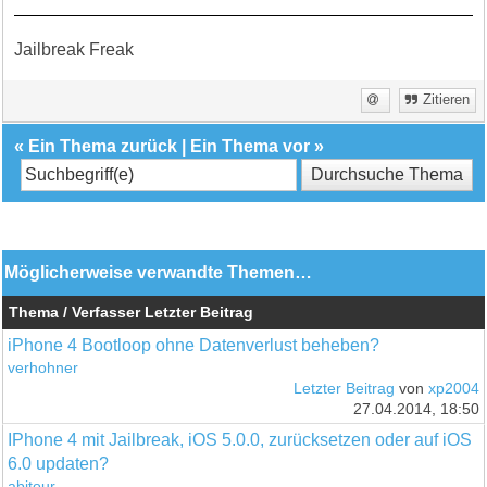
Jailbreak Freak
Zitieren
«
Ein Thema zurück
|
Ein Thema vor
»
Möglicherweise verwandte Themen…
Thema / Verfasser
Letzter Beitrag
iPhone 4 Bootloop ohne Datenverlust beheben?
verhohner
Letzter Beitrag
von
xp2004
27.04.2014, 18:50
IPhone 4 mit Jailbreak, iOS 5.0.0, zurücksetzen oder auf iOS
6.0 updaten?
abitour