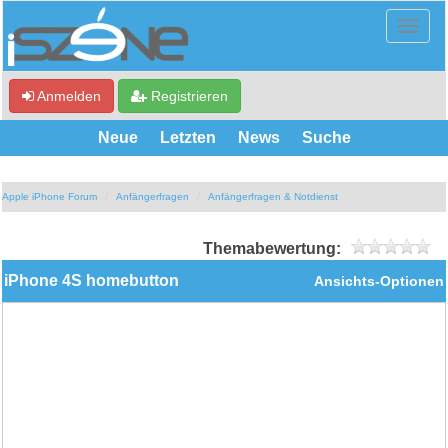
Anmelden
Registrieren
Neue
Letzten
News
Suche
Apple iPhone Forum
Anfängerfragen
Anfängerfragen & Notdienst
Themabewertung:
iPhone 4S homebutton
Ansichts-Optionen