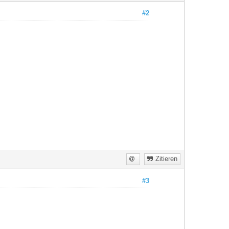
#2
Zitieren
#3