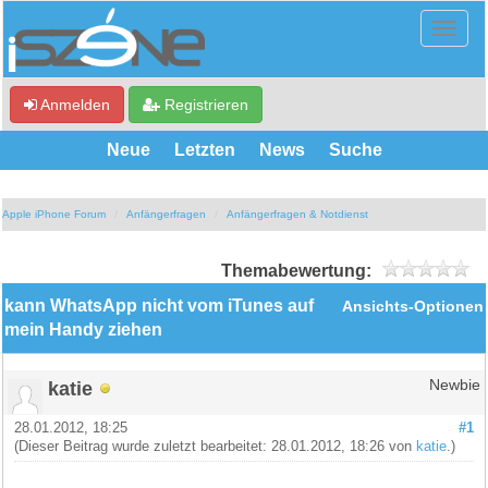
Anmelden
Registrieren
Neue
Letzten
News
Suche
Apple iPhone Forum
Anfängerfragen
Anfängerfragen & Notdienst
Themabewertung:
kann WhatsApp nicht vom iTunes auf
Ansichts-Optionen
mein Handy ziehen
katie
Newbie
28.01.2012, 18:25
#1
(Dieser Beitrag wurde zuletzt bearbeitet: 28.01.2012, 18:26 von
katie
.)