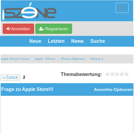
Anmelden
Registrieren
Neue
Letzten
News
Suche
Apple iPhone Forum
Apple - iPhone
iPhone Allgemein
iPhone 4
Themabewertung:
« Zurück
2
Frage zu Apple Store!!!
Ansichts-Optionen