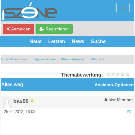
Anmelden
Registrieren
Neue
Letzten
News
Suche
Apple iPhone Forum
Apple - iPhone
iPhone Allgemein
iPhone 4
Themabewertung:
Alles weg
Ansichts-Optionen
bas90
Junior Member
25.02.2012, 16:03
#1