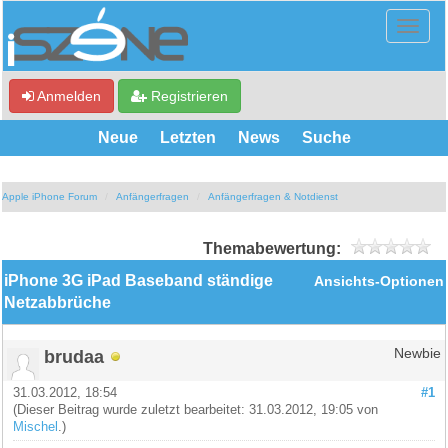
Anmelden
Registrieren
Neue
Letzten
News
Suche
Apple iPhone Forum
Anfängerfragen
Anfängerfragen & Notdienst
Themabewertung:
iPhone 3G iPad Baseband ständige
Ansichts-Optionen
Netzabbrüche
brudaa
Newbie
31.03.2012, 18:54
#1
(Dieser Beitrag wurde zuletzt bearbeitet: 31.03.2012, 19:05 von
Mischel
.)