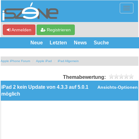
Anmelden
Registrieren
Neue
Letzten
News
Suche
Apple iPhone Forum
Apple iPad
iPad Allgemein
Themabewertung:
iPad 2 kein Update von 4.3.3 auf 5.0.1
Ansichts-Optionen
möglich