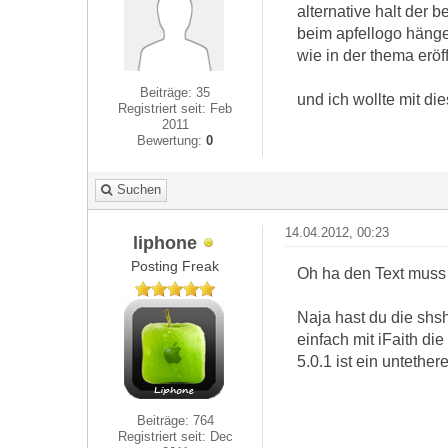
alternative halt der 
beim apfellogo hängen
wie in der thema eröff
Beiträge: 35
und ich wollte mit di
Registriert seit: Feb
2011
Bewertung:
0
Suchen
14.04.2012, 00:23
liphone
Posting Freak
Oh ha den Text muss
Naja hast du die shsh
einfach mit iFaith die
5.0.1 ist ein untethe
Beiträge: 764
Registriert seit: Dec