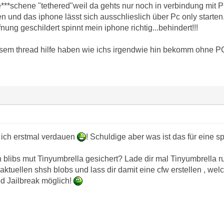
be***schene "tethered"weil da gehts nur noch in verbindung mit
 und das iphone lässt sich ausschlieslich über Pc only starten.
nung geschildert spinnt mein iphone richtig...behindert!!!
esem thread hilfe haben wie ichs irgendwie hin bekomm ohne PC u
 ich erstmal verdauen
! Schuldige aber was ist das für eine s
 blibs mut Tinyumbrella gesichert? Lade dir mal Tinyumbrella r
 aktuellen shsh blobs und lass dir damit eine cfw erstellen , wel
red Jailbreak möglich!