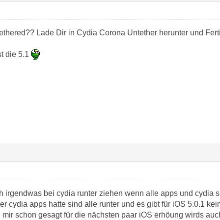
ntethered?? Lade Dir in Cydia Corona Untether herunter und Fer
t die 5.1
irgendwas bei cydia runter ziehen wenn alle apps und cydia sic
ber cydia apps hatte sind alle runter und es gibt für iOS 5.0.1 k
ir schon gesagt für die nächsten paar iOS erhöung wirds auch