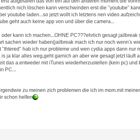
r erst aufgefallen das von ein auf den anderen moment die vorins
entlich nich löschen kann verschwinden erst die "youtube" kan
i youtube laden...so jetzt wollt ich letztens nen video aufzei
ube geht auch keine app von und über die camera...
oll oder kann ich machen...OHNE PC???ehrlich gesagt jailbreak s
ndart sachen wieder haben(jailbreak mach ich nur noch wenn's wi
t "thtered" hab ich nur probleme und wen cydia apps dann nur m
 is ja klar alles weg,geht garnich an aber wie gesagt jetzt läuft
it das a.entweder mit iTunes wiederherzustellen (kein pc) und b
in PC...
 irgendwie zu meinen zich problemen die ich im mom.mit mein
r schon helfen