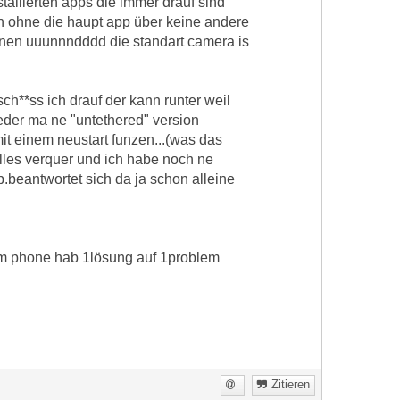
tallierten apps die immer drauf sind
n ohne die haupt app über keine andere
chnen uuunnndddd die standart camera is
ch**ss ich drauf der kann runter weil
eder ma ne "untethered" version
it einem neustart funzen...(was das
 alles verquer und ich habe noch ne
.beantwortet sich da ja schon alleine
em phone hab 1lösung auf 1problem
Zitieren