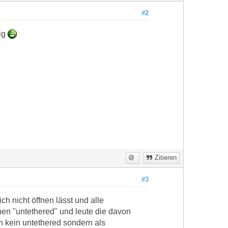
#2
tig
Zitieren
#3
h nicht öffnen lässt und alle
einen "untethered" und leute die davon
 kein untethered sondern als