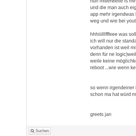
nun mitlerweile is mi
und die man auch eig
app mehr irgendwas be
weg und wie bei yout
hhhiiilllfffeee was s
ich will nur die sta
vorhanden ist weil mi
denn für ne logic)weil
weile keine möglichke
reboot ...wie wenn ke
so wenn irgendeiner
schon ma hat würd mi
greets jan
Suchen