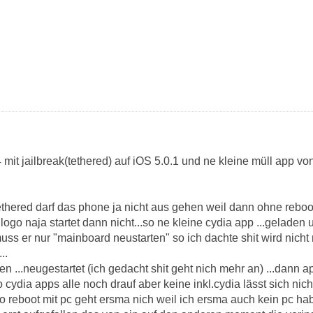
 mit jailbreak(tethered) auf iOS 5.0.1 und ne kleine müll app vo
thered darf das phone ja nicht aus gehen weil dann ohne reboo
ogo naja startet dann nicht...so ne kleine cydia app ...geladen
ss er nur "mainboard neustarten" so ich dachte shit wird nicht
..
en ...neugestartet (ich gedacht shit geht nich mehr an) ...dann a
o cydia apps alle noch drauf aber keine inkl.cydia lässt sich nic
o reboot mit pc geht ersma nich weil ich ersma auch kein pc ha