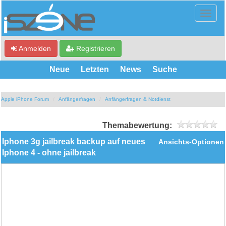
Anmelden
Registrieren
Neue
Letzten
News
Suche
Apple iPhone Forum
Anfängerfragen
Anfängerfragen & Notdienst
Themabewertung:
Iphone 3g jailbreak backup auf neues
Ansichts-Optionen
Iphone 4 - ohne jailbreak