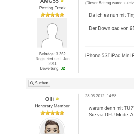
AMG55
(Dieser Beitrag wurde zulet
Posting Freak
Da ich es nun mit Ti
Der Download von 9B2
Beiträge: 3.362
iPhone 5SiPad Mini 
Registriert seit: Jan
2011
Bewertung:
32
Suchen
28.05.2012, 14:58
Olli
Honorary Member
warum denn mit TU?? D
Sie via DFU Mode. A