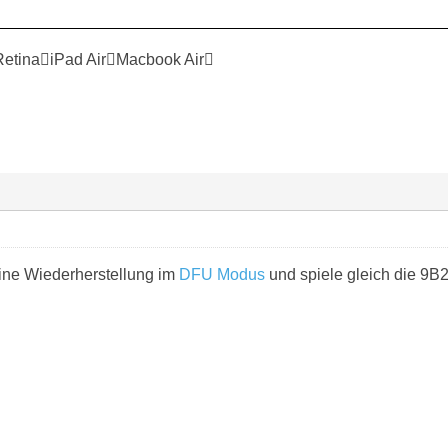
RetinaiPad AirMacbook Air
ine Wiederherstellung im
DFU Modus
und spiele gleich die 9B2