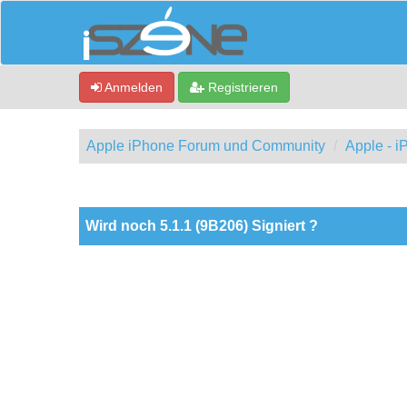
Anmelden
Registrieren
Apple iPhone Forum und Community
Apple - 
0 Bewertung(en) - 0 im Durchschnitt
1
2
3
4
5
Wird noch 5.1.1 (9B206) Signiert ?