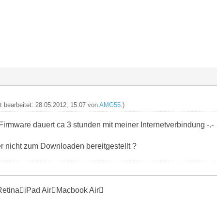
zt bearbeitet: 28.05.2012, 15:07 von
AMG55
.)
Firmware dauert ca 3 stunden mit meiner Internetverbindung -.-
er nicht zum Downloaden bereitgestellt ?
RetinaiPad AirMacbook Air