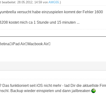
zt bearbeitet: 28.05.2012, 14:59 von
AMG55
.)
nyumbrella versucht habe einzuspielen kommt der Fehler 1600
08 kostet mich ca 1 Stunde und 15 minuten ...
RetinaiPad AirMacbook Air
as funktioniert seit iOS nicht mehr - lad Dir die aktuellste Fir
nschl. Backup wieder einspielen und dann jailbreaken