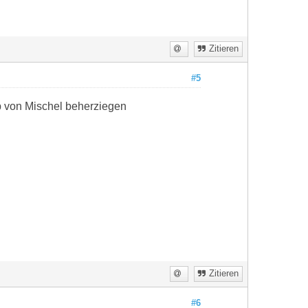
Zitieren
#5
p von Mischel beherziegen
Zitieren
#6