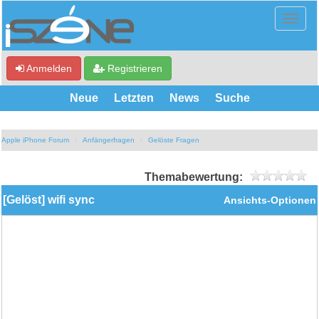
Anmelden
Registrieren
Neue
Letzten
News
Suche
Apple iPhone Forum
Anfängerfragen
Gelöste Fragen
Themabewertung:
[Gelöst] wifi sync
Ansichts-Optionen