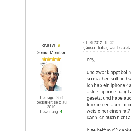
01.06.2012, 18:32
kNu7i
(Dieser Beitrag wurde zulet
Senior Member
hey,
und zwar klappt bei 
so machen soll und w
ich hab ein iphone 4
aktuell.iphone hängt 
Beiträge: 253
gesetzt und habe auch
Registriert seit: Jul
funktioniert aber imme
2010
weis einer einen rat?
Bewertung:
4
kann ich auch nicht a
bitte helft mir^^ dan