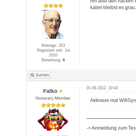
hm also den hacken h
kabel bleibst es grau.
Beiträge: 253
Registriert seit: Jul
2010
Bewertung:
4
Suchen
01.06.2012, 19:42
Falko
Honorary Member
Aktiviere mal WifiSyn
-> Anmeldung zum Test 