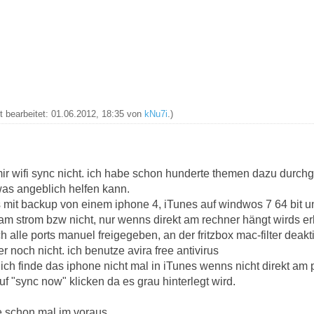
zt bearbeitet: 01.06.2012, 18:35 von
kNu7i
.)
mir wifi sync nicht. ich habe schon hunderte themen dazu durch
as angeblich helfen kann.
s mit backup von einem iphone 4, iTunes auf windwos 7 64 bit 
am strom bzw nicht, nur wenns direkt am rechner hängt wirds er
 alle ports manuel freigegeben, an der fritzbox mac-filter deakti
r noch nicht. ich benutze avira free antivirus
 ich finde das iphone nicht mal in iTunes wenns nicht direkt am 
uf "sync now" klicken da es grau hinterlegt wird.
ke schon mal im voraus,