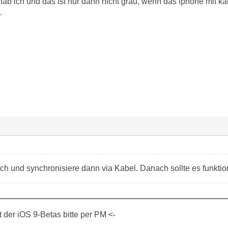
ab ich und das ist nur dann nicht grau, wenn das iphone mit ka
.
ch und synchronisiere dann via Kabel. Danach sollte es funktio
der iOS 9-Betas bitte per PM <-