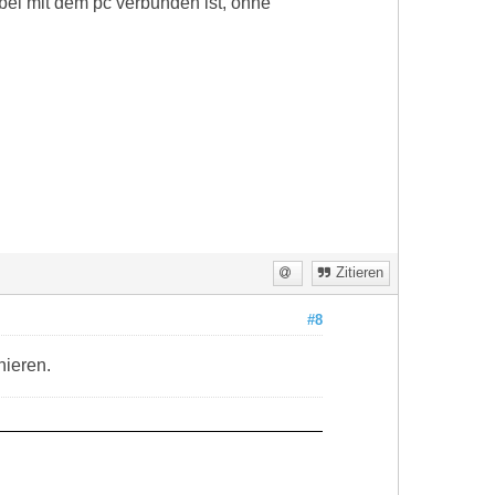
bel mit dem pc verbunden ist, ohne
Zitieren
#8
nieren.