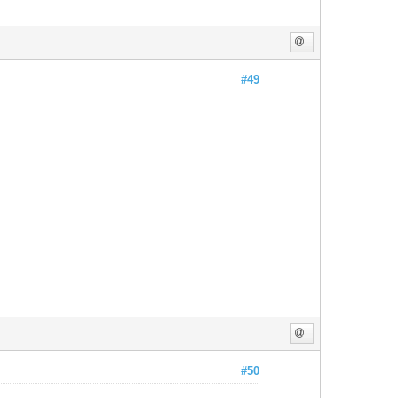
#49
#50