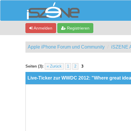
Anmelden
Registrieren
Apple iPhone Forum und Community
iSZENE A
ewertung(en) - 3.86 im Durchschnitt
Seiten (3):
« Zurück
1
2
3
Live-Ticker zur WWDC 2012: "Where great ideas