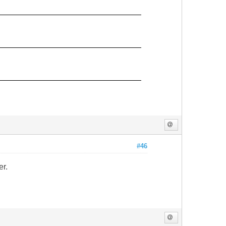
#46
er.