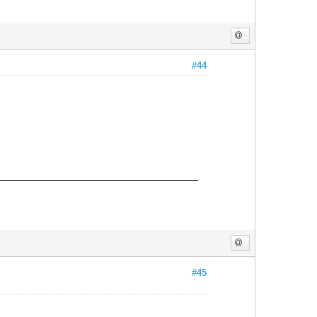
#44
#45