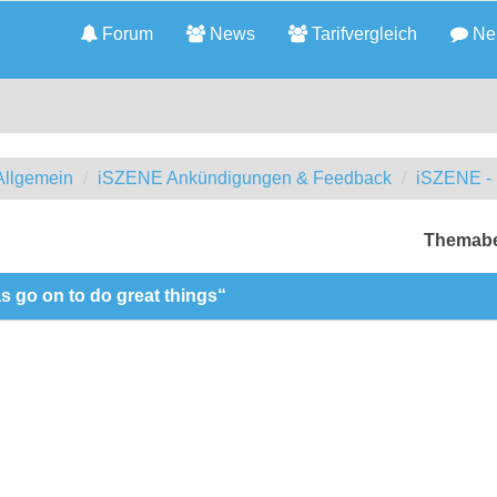
Forum
News
Tarifvergleich
Neu
llgemein
iSZENE Ankündigungen & Feedback
iSZENE - 
Themabe
 go on to do great things“