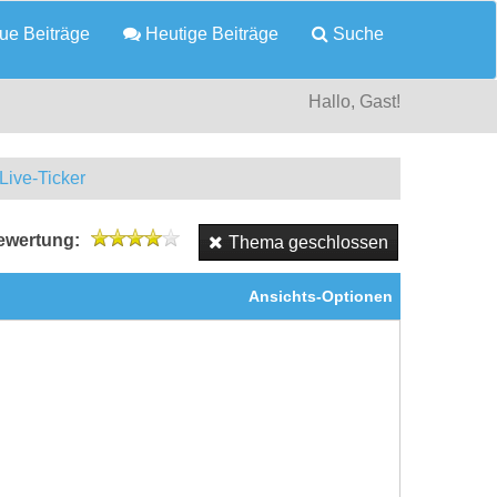
e Beiträge
Heutige Beiträge
Suche
Hallo, Gast!
Live-Ticker
wertung:
Thema geschlossen
Ansichts-Optionen