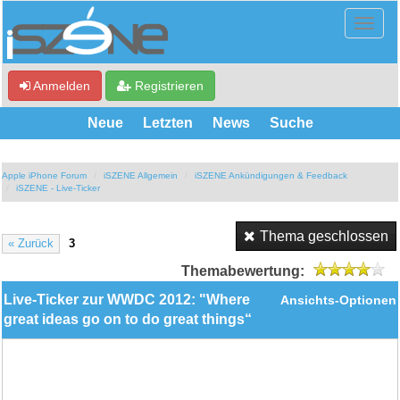
Anmelden
Registrieren
Neue
Letzten
News
Suche
Apple iPhone Forum
iSZENE Allgemein
iSZENE Ankündigungen & Feedback
iSZENE - Live-Ticker
Thema geschlossen
« Zurück
3
Themabewertung:
Live-Ticker zur WWDC 2012: "Where
Ansichts-Optionen
great ideas go on to do great things“