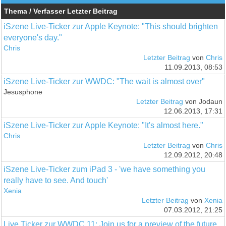
Thema / Verfasser
Letzter Beitrag
iSzene Live-Ticker zur Apple Keynote: "This should brighten
everyone's day."
Chris
Letzter Beitrag
von
Chris
11.09.2013, 08:53
iSzene Live-Ticker zur WWDC: "The wait is almost over"
Jesusphone
Letzter Beitrag
von Jodaun
12.06.2013, 17:31
iSzene Live-Ticker zur Apple Keynote: "It's almost here."
Chris
Letzter Beitrag
von
Chris
12.09.2012, 20:48
iSzene Live-Ticker zum iPad 3 - 'we have something you
really have to see. And touch'
Xenia
Letzter Beitrag
von
Xenia
07.03.2012, 21:25
Live Ticker zur WWDC 11: Join us for a preview of the future