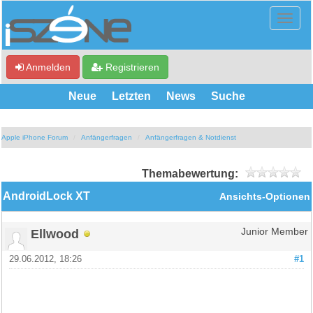
Anmelden
Registrieren
Neue
Letzten
News
Suche
Apple iPhone Forum
Anfängerfragen
Anfängerfragen & Notdienst
Themabewertung:
AndroidLock XT
Ansichts-Optionen
Ellwood
Junior Member
29.06.2012, 18:26
#1