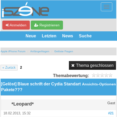
Anmelden
Registrieren
Neue
Letzten
News
Suche
Apple iPhone Forum
Anfängerfragen
Gelöste Fragen
Thema geschlossen
« Zurück
2
Themabewertung:
[Gelöst] Blaue schrift der Cydia Standart
Ansichts-Optionen
Pakete???
*Leopard*
Gast
18.02.2013, 15:32
#21