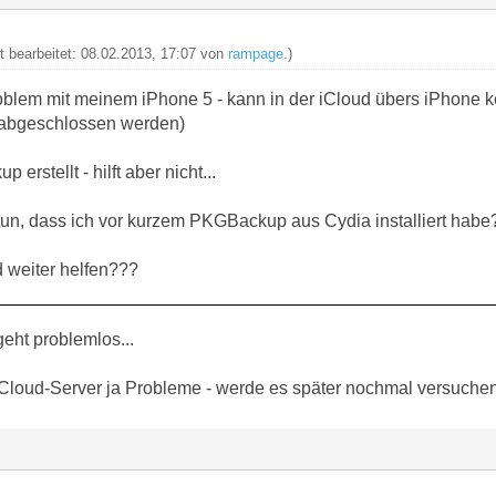
zt bearbeitet: 08.02.2013, 17:07 von
rampage
.)
blem mit meinem iPhone 5 - kann in der iCloud übers iPhone ke
 abgeschlossen werden)
erstellt - hilft aber nicht...
 tun, dass ich vor kurzem PKGBackup aus Cydia installiert habe
d weiter helfen???
ht problemlos...
 iCloud-Server ja Probleme - werde es später nochmal versuchen