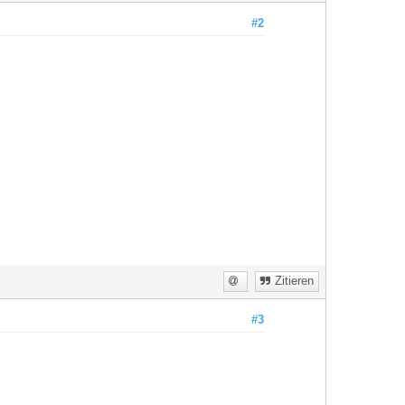
#2
Zitieren
#3