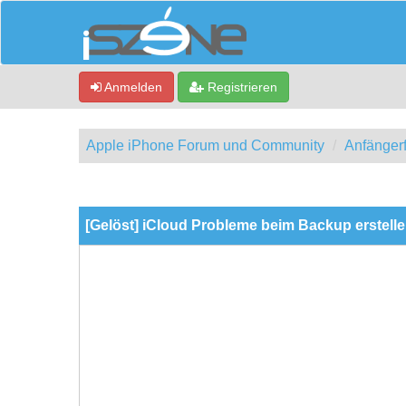
Anmelden
Registrieren
Apple iPhone Forum und Community
Anfänger
0 Bewertung(en) - 0 im Durchschnitt
1
2
3
4
5
[Gelöst] iCloud Probleme beim Backup erstell