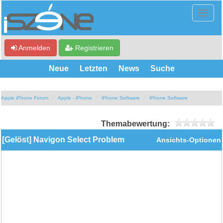
Anmelden
Registrieren
Neue
Letzten
News
Suche
Apple iPhone Forum
Apple - iPhone
iPhone Software
iPhone Software
Themabewertung:
[Gelöst] Navigon Select Problem
Ansichts-Optionen