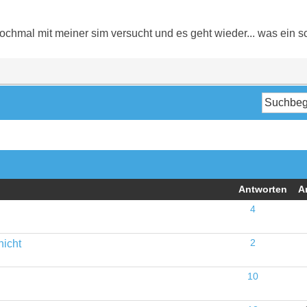
ochmal mit meiner sim versucht und es geht wieder... was ein sc
Antworten
A
4
nicht
2
10