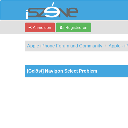
Anmelden
Registrieren
Apple iPhone Forum und Community
Apple - 
0 Bewertung(en) - 0 im Durchschnitt
1
2
3
4
5
[Gelöst] Navigon Select Problem