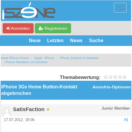
Anmelden
Registrieren
Neue
Letzten
News
Suche
Apple iPhone Forum
Apple - iPhone
iPhone Zubehör & Hardware
iPhone Hardware und Zubehör
Themabewertung:
iPhone 3Gs Home Button-Kontakt
Ansichts-Optionen
abgebrochen
SatisFaction
Junior Member
17.07.2012, 18:06
#1