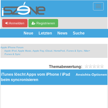
Anmelden
Registrieren
Neue
Letzten
News
Suche
Apple iPhone Forum
Apple iPod, Apple Music, Apple Pay, iCloud, HomePod, iTunes & Sync, Nike+
iTunes & Sync
Themabewertung:
iTunes löscht Apps vom iPhone / iPad
Ansichts-Optionen
beim syncronisieren