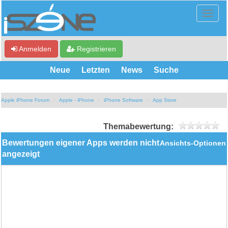
Anmelden
Registrieren
Neue
Letzten
News
Suche
Apple iPhone Forum
Apple - iPhone
iPhone Software
App Store
Themabewertung:
Bewertungen eigener Apps werden nicht
Ansichts-Optionen
angezeigt